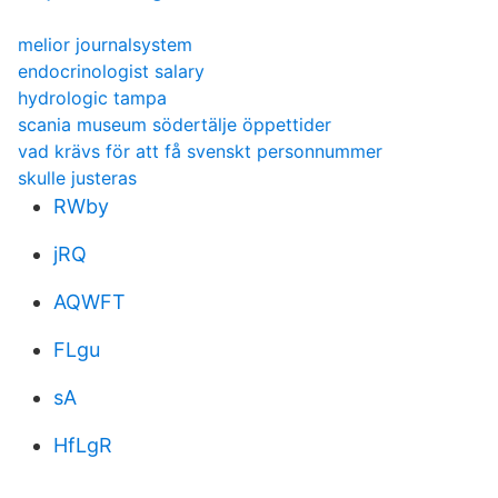
melior journalsystem
endocrinologist salary
hydrologic tampa
scania museum södertälje öppettider
vad krävs för att få svenskt personnummer
skulle justeras
RWby
jRQ
AQWFT
FLgu
sA
HfLgR