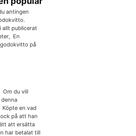
en populär
 du antingen
odokvitto.
allt publicerat
eter, En
lgodokvitto på
 Om du vill
r denna
h Köpte en vad
dock på att han
ätt att ersätta
 har betalat till