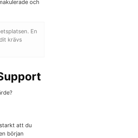
, makulerade och
betsplatsen. En
dit krävs
 Support
ärde?
tarkt att du
 en början