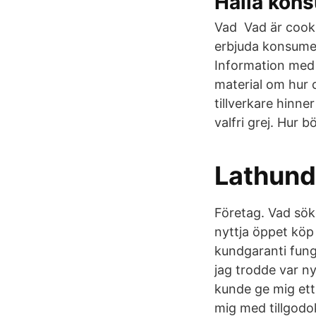
Hallå kons
Vad Vad är cookie
erbjuda konsument
Information med 
material om hur
tillverkare hinn
valfri grej. Hur b
Lathun
Företag. Vad sök
nyttja öppet köp 
kundgaranti fung
jag trodde var ny
kunde ge mig ett 
mig med tillgodok