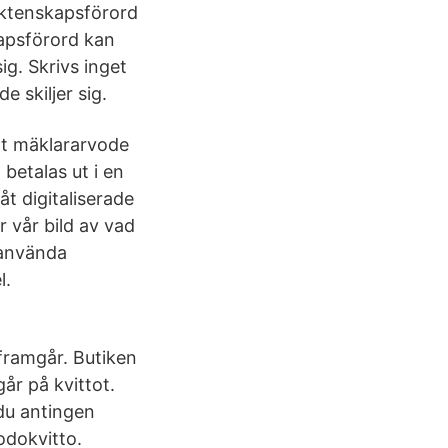
 äktenskapsförord
kapsförord kan
g. Skrivs inget
e skiljer sig.
igt mäklararvode
betalas ut i en
t digitaliserade
r vår bild av vad
r använda
l.
 framgår. Butiken
går på kvittot.
 du antingen
odokvitto.