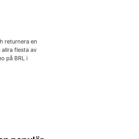
h returnera en
allra flesta av
eo på BRL i