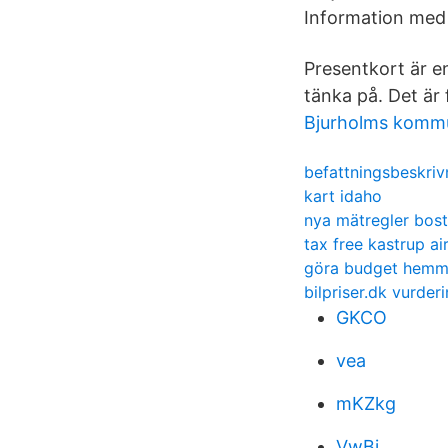
Information med 
Presentkort är en
tänka på. Det är
Bjurholms komm
befattningsbeskrivn
kart idaho
nya mätregler bos
tax free kastrup ai
göra budget hem
bilpriser.dk vurder
GKCO
vea
mKZkg
VwBi