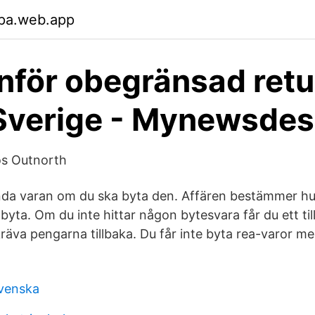
ipa.web.app
inför obegränsad retu
Sverige - Mynewsde
os Outnorth
ända varan om du ska byta den. Affären bestämmer h
 byta. Om du inte hittar någon bytesvara får du ett ti
 kräva pengarna tillbaka. Du får inte byta rea-varor men
svenska