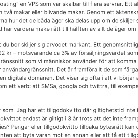
sting" en VPS som var skalbar till flera servrar. Ett
lan två makar eller blivande makar. Genom ett äktens
 hur det de båda äger ska delas upp om de skiljer si
har vardera make rätt till hälften av allt de äger om d
 du bor skiljer sig arvodet markant. Ett genomsnittl
92 kr – motsvarande ca 3% av försäljningsvärdet som 
gränssnitt som vi människor använder för att komma å
ör användargränssnitt. Det är framförallt de som färga
en digitala domänen. Det visar sig ofta i att vi börja
 ett verb: att SMSa, googla och twittra, till exempe
som Jag har ett tillgodokvitto där giltighetstid inte
okvittot endast är giltigt i 3 år trots att det inte fram
s? Pengar eller tillgodokvitto tillbaka bytesrätt kan
en att byta varan mot en annan eller att få ett tillg