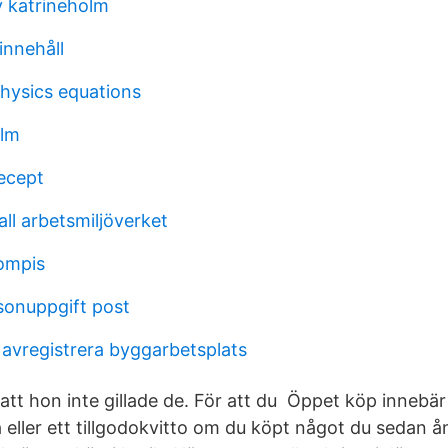
 katrineholm
innehåll
physics equations
olm
ecept
ll arbetsmiljöverket
ompis
onuppgift post
 avregistrera byggarbetsplats
tt hon inte gillade de. För att du Öppet köp innebär 
 eller ett tillgodokvitto om du köpt något du sedan å