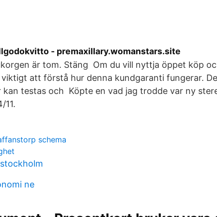
llgodokvitto - premaxillary.womanstars.site
korgen är tom. Stäng Om du vill nyttja öppet köp oc
viktigt att förstå hur denna kundgaranti fungerar. De 
 kan testas och Köpte en vad jag trodde var ny ster
/11.
affanstorp schema
ghet
 stockholm
nomi ne