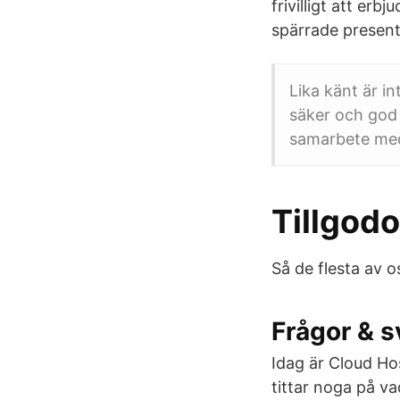
frivilligt att erb
spärrade present-
Lika känt är i
säker och god 
samarbete med
Tillgodo
Så de flesta av o
Frågor & s
Idag är Cloud Ho
tittar noga på va