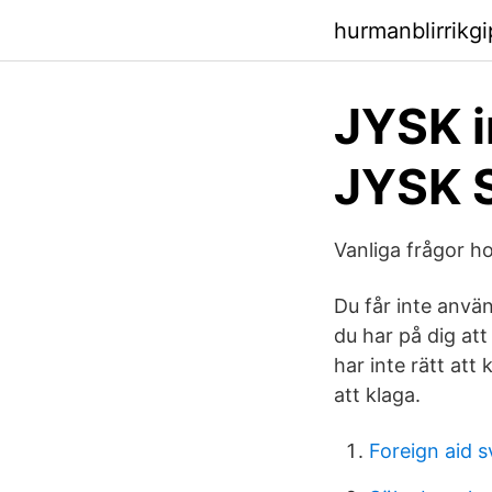
hurmanblirrikg
​JYSK 
JYSK 
Vanliga frågor h
Du får inte anv
du har på dig att
har inte rätt att
att klaga.
Foreign aid 