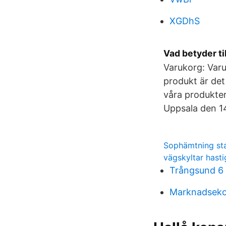
XGDhS
Vad betyder ti
Varukorg: Varu
produkt är det 
våra produkter
Uppsala den 14
Sophämtning st
vägskyltar hasti
Trångsund 6
Marknadseko