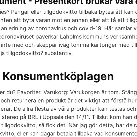
ument - Presentkort brukar vara 
s? Pengar eller tillgodokvitto tillbaka bytesrätt kan
en att byta varan mot en annan eller att få ett tillg
anledning av coronavirus och covid-19. Här samlar vi 
 coronaviruset påverkar Laholms kommuns verksamh
er inte med och skeppar iväg tomma kartonger med til
öjs tillgodokvitto? substantiv.
d Konsumentköplagen
er du? Favoriter. Varukorg: Varukorgen är tom. Stäng
och returnera en produkt är det viktigt att förstå hu
erar. De allra flesta av våra produkter kan testas oc
 stereo på BRL i Uppsala den 14/11. Tillslut kom han 
tillgodokvitto, så fick det När jag gör detta, har de r
vitto, eller kan dagar betala tillbaka vad konsumenten