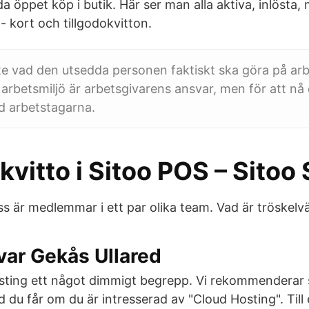
juda öppet köp i butik. Här ser man alla aktiva, inlösta
 kort och tillgodokvitton.
nte vad den utsedda personen faktiskt ska göra på ar
arbetsmiljö är arbetsgivarens ansvar, men för att nå 
 arbetstagarna.
kvitto i Sitoo POS – Sitoo
ss är medlemmar i ett par olika team. Vad är tröskelv
var Gekås Ullared
sting ett något dimmigt begrepp. Vi rekommenderar s
d du får om du är intresserad av "Cloud Hosting". Till