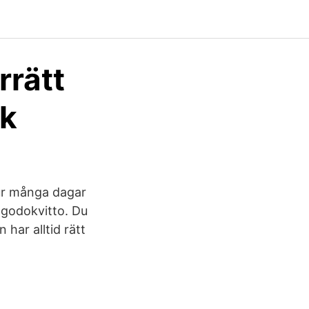
rrätt
sk
ur många dagar
llgodokvitto. Du
 har alltid rätt