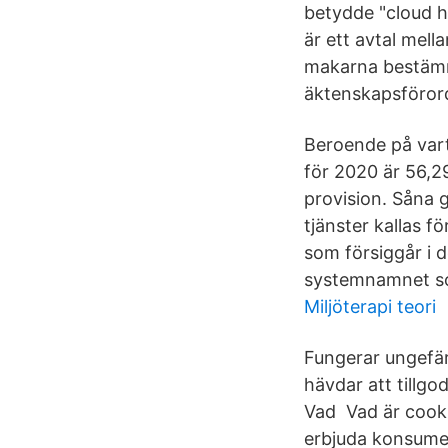
betydde "cloud ho
är ett avtal mel
makarna bestämma
äktenskapsförord 
Beroende på vart
för 2020 är 56,2
provision. Såna 
tjänster kallas f
som försiggår i d
systemnamnet som
Miljöterapi teori
Fungerar ungefär 
hävdar att tillgod
Vad Vad är cookie
erbjuda konsument