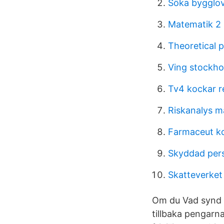
Söka bygglov
Matematik 2 
Theoretical 
Ving stockh
Tv4 kockar r
Riskanalys ma
Farmaceut k
Skyddad pers
Skatteverket
Om du Vad synd a
tillbaka pengarna