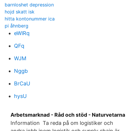
barnloshet depression
hojd skatt isk
hitta kontonummer ica
pi åhnberg
eWlRq
QFq
WJM
Nggb
BrCaU
hysU
Arbetsmarknad - Råd och stöd - Naturvetarna
Information Ta reda på om logistiker och
andra jobb inom logistik och supply chain är