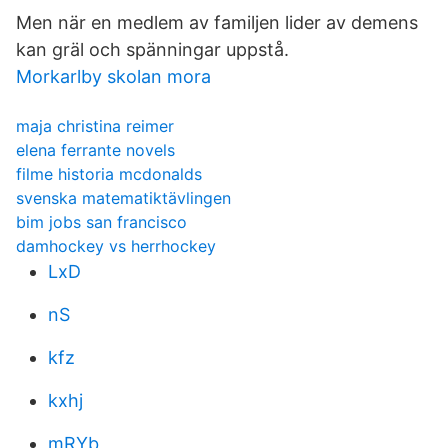
Men när en medlem av familjen lider av demens
kan gräl och spänningar uppstå.
Morkarlby skolan mora
maja christina reimer
elena ferrante novels
filme historia mcdonalds
svenska matematiktävlingen
bim jobs san francisco
damhockey vs herrhockey
LxD
nS
kfz
kxhj
mRYb