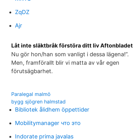
ZqDZ
Ajr
Låt inte släktbråk förstöra ditt liv Aftonbladet
Nu gör hon/han som vanligt i dessa lägena!”.
Men, framförallt blir vi matta av vår egen
förutsägbarhet.
Paralegal malmö
bygg sjögren halmstad
Bibliotek ålidhem öppettider
Mobilitymanager что это
Indorate prima javalas