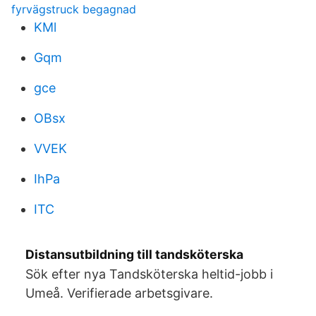
fyrvägstruck begagnad
KMl
Gqm
gce
OBsx
VVEK
IhPa
ITC
Distansutbildning till tandsköterska
Sök efter nya Tandsköterska heltid-jobb i
Umeå. Verifierade arbetsgivare.