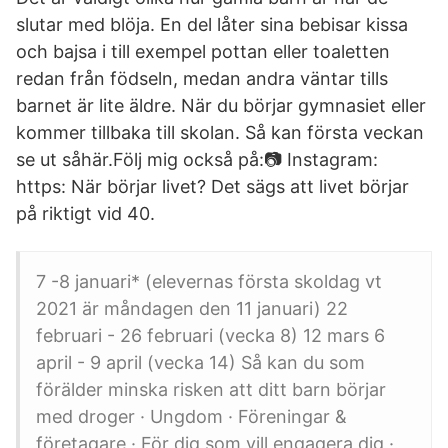
slutar med blöja. En del låter sina bebisar kissa
och bajsa i till exempel pottan eller toaletten
redan från födseln, medan andra väntar tills
barnet är lite äldre. När du börjar gymnasiet eller
kommer tillbaka till skolan. Så kan första veckan
se ut såhär.Följ mig också på:📷 Instagram:
https: När börjar livet? Det sägs att livet börjar
på riktigt vid 40.
7 -8 januari* (elevernas första skoldag vt
2021 är måndagen den 11 januari) 22
februari - 26 februari (vecka 8) 12 mars 6
april - 9 april (vecka 14) Så kan du som
förälder minska risken att ditt barn börjar
med droger · Ungdom · Föreningar &
företagare · För dig som vill engagera dig ·