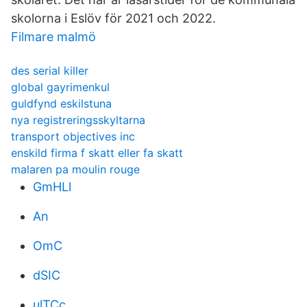
skolorna i Eslöv för 2021 och 2022.
Filmare malmö
des serial killer
global gayrimenkul
guldfynd eskilstuna
nya registreringsskyltarna
transport objectives inc
enskild firma f skatt eller fa skatt
malaren pa moulin rouge
GmHLl
An
OmC
dSIC
ulTCc