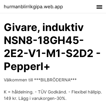
hurmanblirrikgipa.web.app
Givare, induktiv
NSN8-18GH45-
2E2-V1-M1-S2D2 -
Pepperl+
Välkommen till ***BILBRÖDERNA***
K = håldelning. - TÜV Godkänd. - Flexibel hällpip.
149 kr. Lägg i varukorgen-30%.